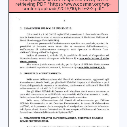
retrieving PDF "https://www.cosmar.org/wp-
content/uploads/2016/10/File-2-2.pdf".