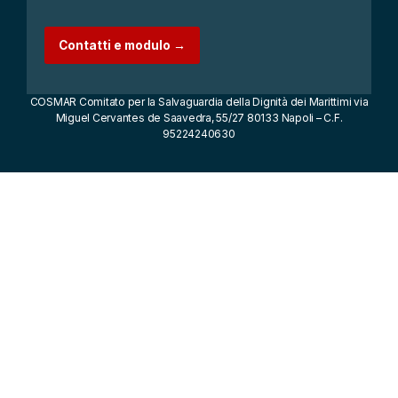
Contatti e modulo →
COSMAR Comitato per la Salvaguardia della Dignità dei Marittimi via
Miguel Cervantes de Saavedra, 55/27 80133 Napoli – C.F.
95224240630