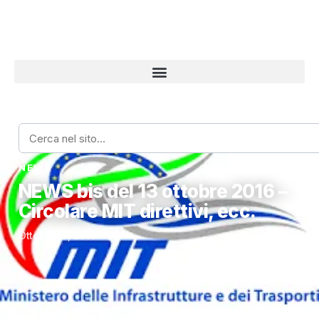
Home
›
News
›
NEWS bis del 13 ottobre 2016 – Circolare MIT direttivi,
NEWS
NEWS bis del 13 ottobre 2016 –
Circolare MIT direttivi, ecc.
Ottobre 13, 2016