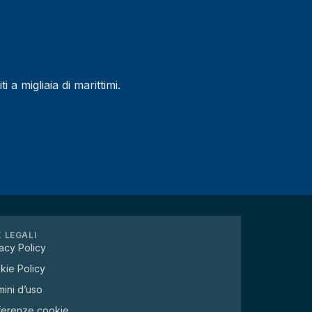
a migliaia di marittimi.
K LEGALI
acy Policy
kie Policy
ini d’uso
ferenze cookie