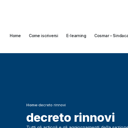
Home
Come iscriversi
E-learning
Cosmar – Sindac
Home
›
decreto rinnovi
decreto rinnovi
Tutti gli articoli e gli aggiornamenti della sezio