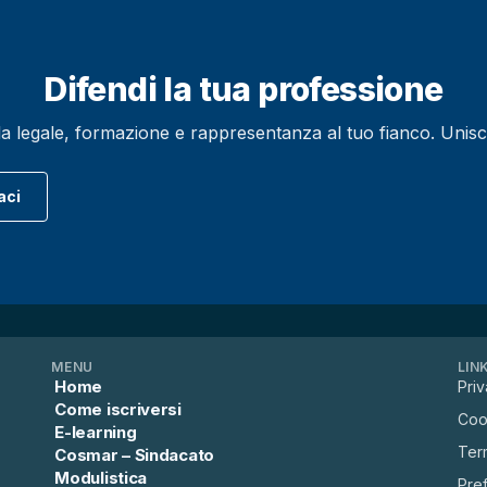
Difendi la tua professione
egale, formazione e rappresentanza al tuo fianco. Unisciti 
aci
MENU
LIN
Home
Priv
Come iscriversi
Coo
E-learning
Term
Cosmar – Sindacato
Modulistica
Pre