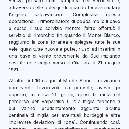
veniva passato sulla campana del verricello e,
attraverso delle pulegge di rimando faceva ruotare
l’argano salpa-ancore. Completata questa
operazione, il rimorchiatore di poppa mollò il cavo
e cessò il suo servizio mentre l’altro effettuò il
servizio di rimorchio fin quando il Monte Bianco,
raggiunto la zona foranea e spiegate tutte le sue
vele, quasi tutte nuove e pulite, riuscì ad inserirsi in
una bava di vento proveniente da Sud iniziando
così il suo viaggio verso il Cile. era il 21 maggio
1921.
All’alba del 16 giugno il Monte Bianco, navigando
con vento favorevole da ponente, aveva già
coperto, in circa 26 giorni, quasi la metà del
percorso per Valparaiso (6.257 miglia teoriche a
cui vanno prudentemente aggiunte alcune
centinaia di miglia per eventuali bordeggi e altre
impreviste deviazioni di rotta). Continuando così.
avrebbe potuto verosimilmente raggiungere