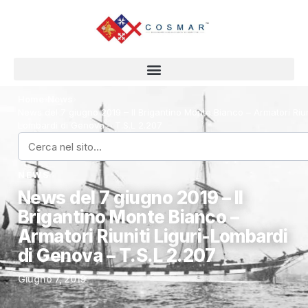
Home
›
News
›
News del 7 giugno 2019 – Il Brigantino Monte Bianco – Armatori Riuni
Lombardi di Genova – T.S.L 2.207
NEWS
News del 7 giugno 2019 – Il
Brigantino Monte Bianco –
Armatori Riuniti Liguri-Lombardi
di Genova – T.S.L 2.207
Giugno 7, 2019