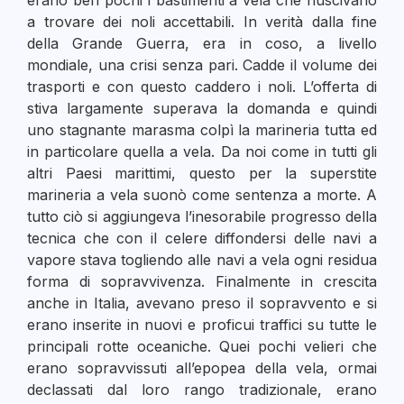
erano ben pochi i bastimenti a vela che riuscivano
a trovare dei noli accettabili. In verità dalla fine
della Grande Guerra, era in coso, a livello
mondiale, una crisi senza pari. Cadde il volume dei
trasporti e con questo caddero i noli. L’offerta di
stiva largamente superava la domanda e quindi
uno stagnante marasma colpì la marineria tutta ed
in particolare quella a vela. Da noi come in tutti gli
altri Paesi marittimi, questo per la superstite
marineria a vela suonò come sentenza a morte. A
tutto ciò si aggiungeva l’inesorabile progresso della
tecnica che con il celere diffondersi delle navi a
vapore stava togliendo alle navi a vela ogni residua
forma di sopravvivenza. Finalmente in crescita
anche in Italia, avevano preso il sopravvento e si
erano inserite in nuovi e proficui traffici su tutte le
principali rotte oceaniche. Quei pochi velieri che
erano sopravvissuti all’epopea della vela, ormai
declassati dal loro rango tradizionale, erano