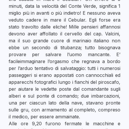
minuti, data la velocità del Conte Verde, significa 1
miglio più in avanti o più indietro! E nessuno aveva
veduto cadere in mare il Cebular. Egli forse era
stato travolto dalle eliche! Mille pensieri affannosi
devono aver affollato il cervello del cap. Valcini,
ma il suo grande cuore di marinaio italiano non
ebbe un secondo di titubanza; tutto bisognava
provare per salvare l’uomo mancante. E’
facileimmaginare l’orgasmo che regnava a bordo
per l’arduo tentativo di salvataggio: tutti i numerosi
passeggeri si erano appostati con cannocchiali ed
apparecchi fotografici lungo i fianchi del piroscafo,
per aiutare le vedette poste dal comandante sugli
alberi e sul ponte di comando; due imbarcazioni,
una per ciascun lato della nave, stavano pronte
sulle gru, con armamento al completo, compreso
il medico, per essere ammainate.
Alle ore 9,20 furono fermate le macchine e