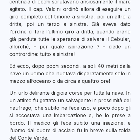
centinaia di occhi scrutavano ansiosamente il mare
agitato. Il cap. Valcini ordinò allora di eseguire un
giro completo col timone a sinistra, poi un altro a
dritta, poi un terzo a sinistra. Già aveva dato
l’ordine di fare l’ultimo giro a dritta, quando erano
già perdute tutte le speranze di salvare il Cebular,
allorché, – per quale ispirazione ? – diede un
contrordine: tutto a sinistra!
Ed ecco, dopo pochi secondi, a soli 40 metri dalla
nave un uomo che nuotava disperatamente solo in
mezzo all’oceano o da circa a quattro ore!
Un urlo delirante di gioia corse per tutta la nave. In
un attimo fu gettato un salvagente in prossimità del
naufrago, che subito ne fece uso, e poco dopo gli
si accostava una imbarcazione e, he lo prese a
bordo. Il medico gli fece subito una iniezione, e
l’uomo dal cuore di acciaio fu in breve sulla tolda
del Conte Verde.