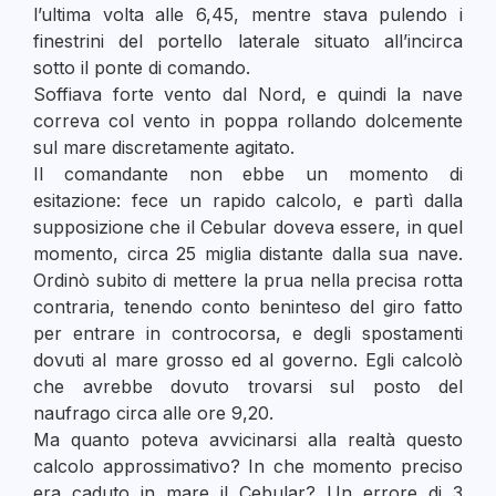
l’ultima volta alle 6,45, mentre stava pulendo i
finestrini del portello laterale situato all’incirca
sotto il ponte di comando.
Soffiava forte vento dal Nord, e quindi la nave
correva col vento in poppa rollando dolcemente
sul mare discretamente agitato.
Il comandante non ebbe un momento di
esitazione: fece un rapido calcolo, e partì dalla
supposizione che il Cebular doveva essere, in quel
momento, circa 25 miglia distante dalla sua nave.
Ordinò subito di mettere la prua nella precisa rotta
contraria, tenendo conto beninteso del giro fatto
per entrare in controcorsa, e degli spostamenti
dovuti al mare grosso ed al governo. Egli calcolò
che avrebbe dovuto trovarsi sul posto del
naufrago circa alle ore 9,20.
Ma quanto poteva avvicinarsi alla realtà questo
calcolo approssimativo? In che momento preciso
era caduto in mare il Cebular? Un errore di 3