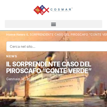
Home
›
News
›
IL SORPRENDENTE CASO DEL PIROSCAFO “CONTE VE
NEWS
IL SORPRENDENTE CASO DEL
PIROSCAFO “CONTE VERDE”
Gennaio 14, 2017