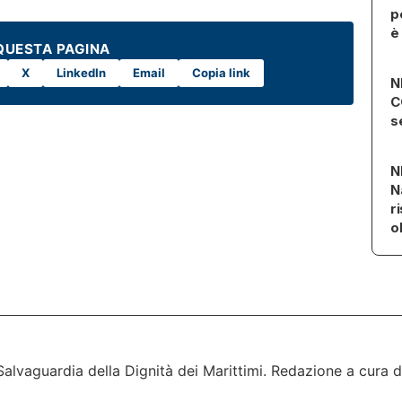
p
è
QUESTA PAGINA
X
LinkedIn
Email
Copia link
N
C
s
N
N
r
o
lvaguardia della Dignità dei Marittimi. Redazione a cura 