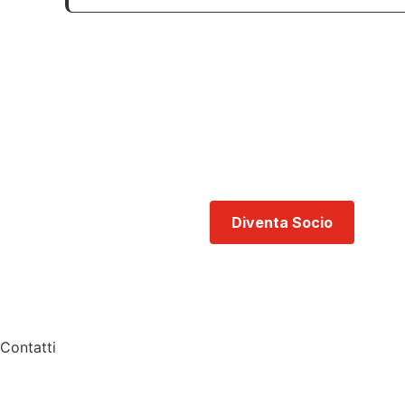
Difendi la tua profes
Diventa Socio
Con
Contatti
COSMAR
via Miguel Cervantes de Saavedra, 55/27