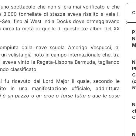
d uno spettacolo che non si era mai verificato e che
C
e 3.000 tonnellate di stazza aveva risalito a vela il
-Sea, fino ai West India Docks dove ormeggiavano
 circa la metà di quelle di questo tre alberi del XX
P
N
M
 compiuta dalla nave scuola Amerigo Vespucci, al
un velista già noto in campo internazionale che, tra
 II aveva vinto la Regata-Lisbona Bermuda, tagliando
N
P
ndo classificato.
C
i fu ricevuto dal Lord Major il quale, secondo le
(
5
o in una manifestazione ufficiale, addirittura
 è un pazzo o un eroe o forse tutte e due le cose
N
c
C
N