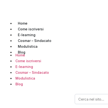
Home
Come iscriversi
E-learning
Cosmar – Sindacato
Modulistica
Blog
Home
Come iscriversi
E-learning
Cosmar – Sindacato
Modulistica
Blog
Home
›
News
›
Un primato del Vespucci
NEWS