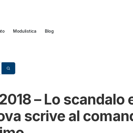
ato
Modulistica
Blog
ari: l’hostess Orlova scrive al comandante dell’Ufficio Circondariale Ma
018 – Lo scandalo e
lova scrive al comand
timo.