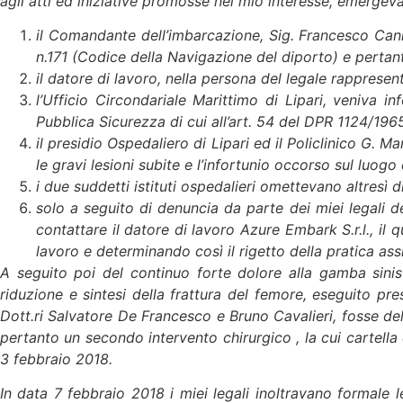
agli atti ed iniziative promosse nel mio interesse, emerge
il Comandante dell’imbarcazione, Sig. Francesco Cann
n.171 (Codice della Navigazione del diporto) e pertant
il datore di lavoro, nella persona del legale rapprese
l’Ufficio Circondariale Marittimo di Lipari, veniva i
Pubblica Sicurezza di cui all’art. 54 del DPR 1124/1965
il presidio Ospedaliero di Lipari ed il Policlinico G
le gravi lesioni subite e l’infortunio occorso sul luogo 
i due suddetti istituti ospedalieri omettevano altresì di
solo a seguito di denuncia da parte dei miei legali de
contattare il datore di lavoro Azure Embark S.r.l., il
lavoro e determinando così il rigetto della pratica assi
A seguito poi del continuo forte dolore alla gamba sinis
riduzione e sintesi della frattura del femore, eseguito pre
Dott.ri Salvatore De Francesco e Bruno Cavalieri, fosse del
pertanto un secondo intervento chirurgico , la cui cartella c
3 febbraio 2018.
In data 7 febbraio 2018 i miei legali inoltravano formale 