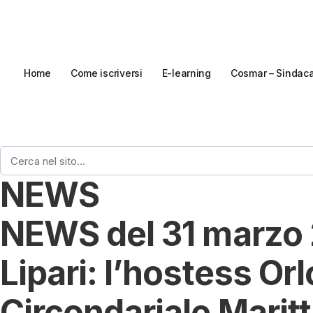
Home
Come iscriversi
E-learning
Cosmar – Sindac
Home
›
News
›
NEWS del 31 marzo 2018 – Lo scandalo e la vergogna di Lip
NEWS
NEWS del 31 marzo 2
Lipari: l’hostess Or
Circondariale Marit