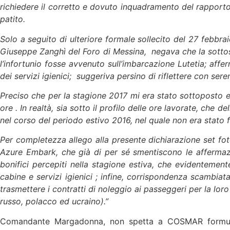
richiedere il corretto e dovuto inquadramento del rapporto
patito.
Solo a seguito di ulteriore formale sollecito del 27 febbrai
Giuseppe Zanghì del Foro di Messina, negava che la sottosc
l’infortunio fosse avvenuto sull’imbarcazione Lutetia; affe
dei servizi igienici; suggeriva persino di riflettere con ser
Preciso che per la stagione 2017 mi era stato sottoposto e
ore . In realtà, sia sotto il profilo delle ore lavorate, che 
nel corso del periodo estivo 2016, nel quale non era stato 
Per completezza allego alla presente dichiarazione set fot
Azure Embark, che già di per sé smentiscono le affermaz
bonifici percepiti nella stagione estiva, che evidentemen
cabine e servizi igienici ; infine, corrispondenza scambiat
trasmettere i contratti di noleggio ai passeggeri per la loro
russo, polacco ed ucraino).”
Comandante Margadonna, non spetta a COSMAR formulare 