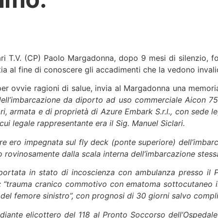
i T.V. (CP) Paolo Margadonna, dopo 9 mesi di silenzio, fors
a al fine di conoscere gli accadimenti che la vedono invali
 per ovvie ragioni di salue, invia al Margadonna una memor
ell’imbarcazione da diporto ad uso commerciale Aicon 75 Fl
ri, armata e di proprietà di Azure Embark S.r.l., con sede le
ui legale rappresentante era il Sig. Manuel Siclari.
re ero impegnata sul fly deck (ponte superiore) dell’imbarc
vo rovinosamente dalla scala interna dell’imbarcazione stess
ortata in stato di incoscienza con ambulanza presso il P
: “trauma cranico commotivo con ematoma sottocutaneo imp
del femore sinistro”, con prognosi di 30 giorni salvo compli
iante elicottero del 118 al Pronto Soccorso dell’Ospedale 