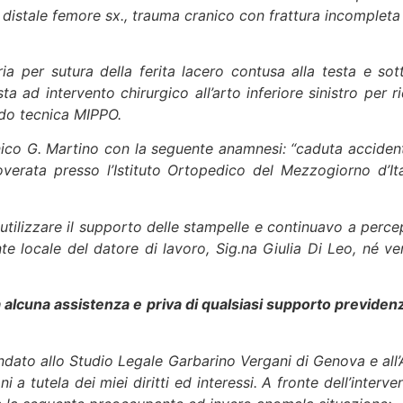
istale femore sx., trauma cranico con frattura incompleta d
ria per sutura della ferita lacero contusa alla testa e 
ad intervento chirurgico all’arto inferiore sinistro per ri
ondo tecnica MIPPO.
inico G. Martino con la seguente anamnesi: “caduta acciden
verata presso l’Istituto Ortopedico del Mezzogiorno d’Ital
utilizzare il supporto delle stampelle e continuavo a percepi
nte locale del datore di lavoro, Sig.na Giulia Di Leo, né v
alcuna assistenza e priva di qualsiasi supporto previdenzi
mandato allo Studio Legale Garbarino Vergani di Genova e a
i a tutela dei miei diritti ed interessi. A fronte dell’inter