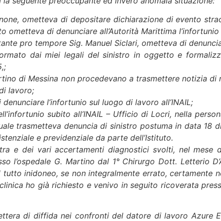
va la seguente preoccupante ed invero anomala situazione:
one, ometteva di depositare dichiarazione di evento straor
o ometteva di denunciare all’Autorità Marittima l’infortuni
ntante pro tempore Sig. Manuel Siclari, ometteva di denunciar
nformato dai miei legali del sinistro in oggetto e formali
,;
. Martino di Messina non procedevano a trasmettere notizia 
di lavoro;
 denunciare l’infortunio sul luogo di lavoro all’INAIL;
ll’infortunio subito all’INAIL – Ufficio di Locri, nella pers
 quale trasmetteva denuncia di sinistro postuma in data 18 d
stenziale e previdenziale da parte dell’Istituto.
tra e dei vari accertamenti diagnostici svolti, nel mese
sso l’ospedale G. Martino dal 1° Chirurgo Dott. Letterio D’
 tutto inidoneo, se non integralmente errato, certamente no
linica ho già richiesto e venivo in seguito ricoverata presso
lettera di diffida nei confronti del datore di lavoro Azure