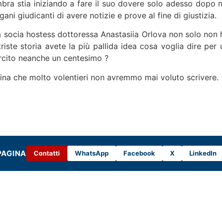
mbra stia iniziando a fare il suo dovere solo adesso dopo
i giudicanti di avere notizie e prove al fine di giustizia.
socia hostess dottoressa Anastasiia Orlova non solo non ha
 triste storia avete la più pallida idea cosa voglia dire pe
arcito neanche un centesimo ?
gina che molto volentieri non avremmo mai voluto scrivere.
PAGINA
Contatti
WhatsApp
Facebook
X
LinkedIn