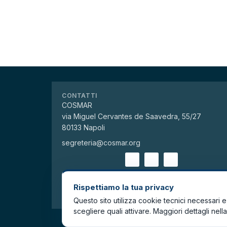
CONTATTI
COSMAR
via Miguel Cervantes de Saavedra, 55/27
80133 Napoli
segreteria@cosmar.org
Posta
Accedi
Rispettiamo la tua privacy
Questo sito utilizza cookie tecnici necessari e, 
scegliere quali attivare. Maggiori dettagli nell
COSMAR Comitato per la Salvag