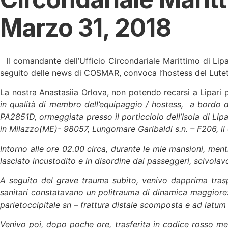
Marzo 31, 2018
Il comandante dell’Ufficio Circondariale Marittimo di Lipar
seguito delle news di COSMAR, convoca l’hostess del Luteti
La nostra Anastasiia Orlova, non potendo recarsi a Lipari
in qualità di membro dell’equipaggio / hostess,
a bordo d
PA2851D, ormeggiata presso il porticciolo dell’Isola di Lipa
in Milazzo(ME)- 98057, Lungomare Garibaldi s.n. – F206, il c
Intorno alle ore 02.00 circa, durante le mie mansioni, ment
lasciato incustodito e in disordine dai passeggeri, scivola
A seguito del grave trauma subito, venivo dapprima trasp
sanitari constatavano un politrauma di dinamica maggiore
parietoccipitale sn – frattura distale scomposta e ad latum 
Venivo poi, dopo poche ore, trasferita in codice rosso med