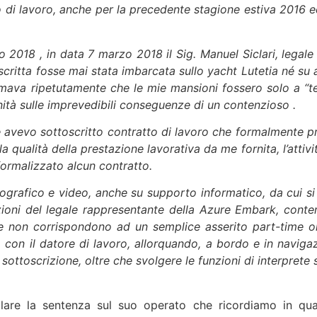
 di lavoro, anche per la precedente stagione estiva 2016 e
o 2018 , in data 7 marzo 2018 il Sig. Manuel Siclari, legale
ritta fosse mai stata imbarcata sullo yacht Lutetia né su 
rmava ripetutamente che le mie mansioni fossero solo a “ter
enità sulle imprevedibili conseguenze di un contenzioso .
 avevo sottoscritto contratto di lavoro che formalmente pr
della qualità della prestazione lavorativa da me fornita, l’at
formalizzato alcun contratto.
ografico e video, anche su supporto informatico, da cui si
ioni del legale rappresentante della Azure Embark, conte
te non corrispondono ad un semplice asserito part-time or
a con il datore di lavoro, allorquando, a bordo e in naviga
 sottoscrizione, oltre che svolgere le funzioni di interprete 
la sentenza sul suo operato che ricordiamo in qualità 