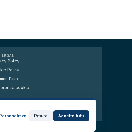
K LEGALI
acy Policy
kie Policy
ini d’uso
ferenze cookie
ontatti e modulo →
Personalizza
Rifiuta
Accetta tutti
0133 Napoli – C.F. 95224240630