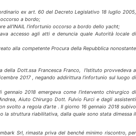
dinario ex art. 60 del Decreto Legislativo 18 luglio 2005,
o occorso a bordo;
e all’INAIL l’infortunio occorso a bordo dello yacht;
zzava accesso agli atti e denuncia quale Autorità locale di
di reato alla competente Procura della Repubblica nonostante
ona della Dott.ssa Francesca Franco,
l’Istituto provvedeva 
icembre 2017 , negando addirittura l’infortunio sul luogo di
 di gennaio 2018 emergeva come l’intervento chirurgico di
Andrea, Aiuto Chirurgo Dott. Fulvio Furci e dagli assistenti
n svolto a regola d’arte . Il giorno 16 gennaio 2018 subivo
 la struttura riabilitativa, dalla quale sono stata dimessa il
 Embark Srl, rimasta priva del benché minimo riscontro, per