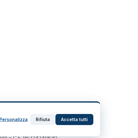
Personalizza
Rifiuta
Accetta tutti
apoli – C.F. 95224240630