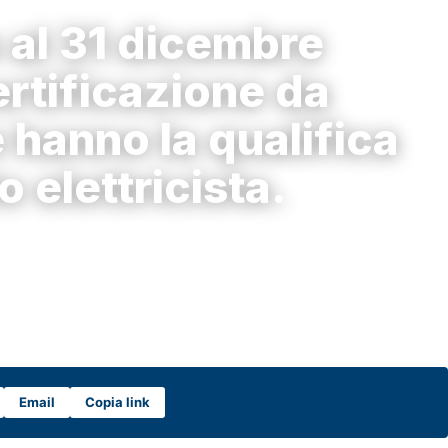
 al 31 dicembre
ertificazione da
e hanno la qualifica
o elettricista.
Email
Copia link