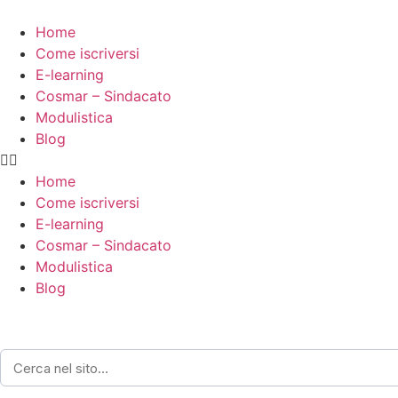
Vai
al
Home
contenuto
Come iscriversi
E-learning
Cosmar – Sindacato
Modulistica
Blog
Home
Come iscriversi
E-learning
Cosmar – Sindacato
Modulistica
Blog
Home
›
News
›
News del 20 febbraio 2025 – Proroga fino al 31 dicembre 2028 per l’ammiss
secondo elettricista.