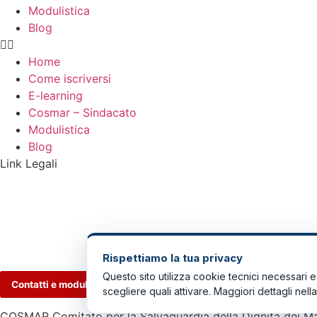
Modulistica
Blog
Home
Come iscriversi
E-learning
Cosmar – Sindacato
Modulistica
Blog
Link Legali
Privacy Policy
Cookie Policy
Termini d’uso
Preferenze cookie
Rispettiamo la tua privacy
Questo sito utilizza cookie tecnici necessari e, 
Contatti e modulo →
scegliere quali attivare. Maggiori dettagli nell
COSMAR Comitato per la Salvaguardia della Dignità dei M