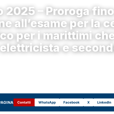
 2025 – Proroga fino
e all’esame per la c
ico per i marittimi ch
 elettricista e second
PAGINA
Contatti
WhatsApp
Facebook
X
LinkedIn