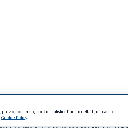
previo consenso, cookie statistici. Puoi accettarli, rifiutarli o
a
Cookie Policy
.
arittimi via Miguel Cervantes de Saavedra, 55/27 80133 N