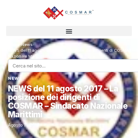
Home
›
News
›
NEWS del 11 agosto 2017 – La posizione dei dirigenti di COSMAR – 
Nazionale Marittimi
NEWS
NEWS del 11 agosto 2017 – La
posizione dei dirigenti di
COSMAR – Sindacato Nazionale
Marittimi
Agosto 11, 2017