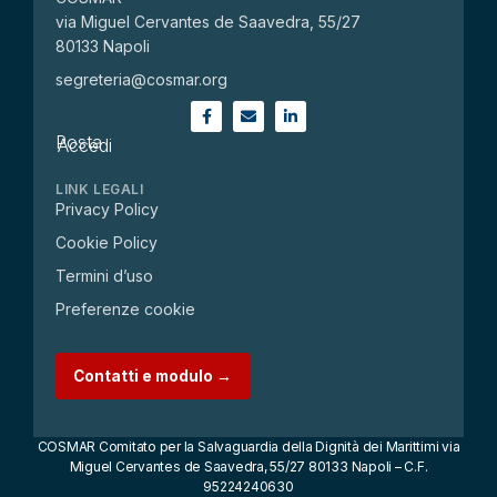
via Miguel Cervantes de Saavedra, 55/27
80133 Napoli
segreteria@cosmar.org
Posta
Accedi
LINK LEGALI
Privacy Policy
Cookie Policy
Termini d’uso
Preferenze cookie
Contatti e modulo →
COSMAR Comitato per la Salvaguardia della Dignità dei Marittimi via
Miguel Cervantes de Saavedra, 55/27 80133 Napoli – C.F.
95224240630