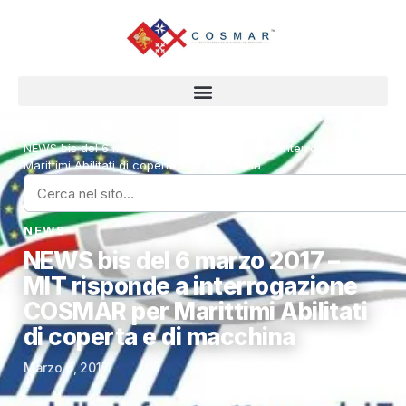
Home
›
News
›
NEWS bis del 6 marzo 2017 – MIT risponde a interrogazione COSM
Marittimi Abilitati di coperta e di macchina
NEWS
NEWS bis del 6 marzo 2017 –
MIT risponde a interrogazione
COSMAR per Marittimi Abilitati
di coperta e di macchina
Marzo 6, 2017