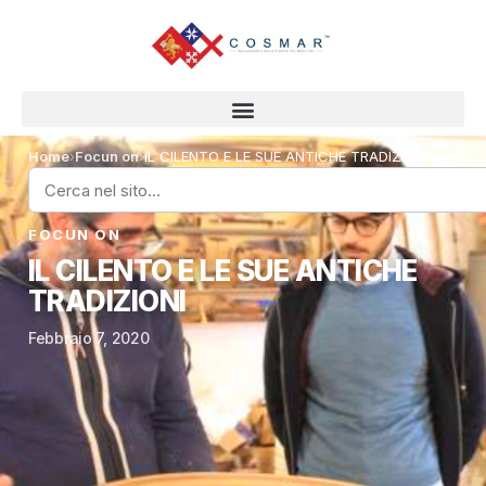
Home
›
Focun on
›
IL CILENTO E LE SUE ANTICHE TRADIZIONI
FOCUN ON
IL CILENTO E LE SUE ANTICHE
TRADIZIONI
Febbraio 7, 2020