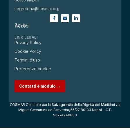
segreteria@cosmar.org
Posta
Accedi
LINK LEGALI
Privacy Policy
Cookie Policy
Termini d’uso
Preferenze cookie
Contatti e modulo →
COSMAR Comitato per la Salvaguardia della Dignità dei Marittimi via
Miguel Cervantes de Saavedra, 55/27 80133 Napoli – C.F.
95224240630