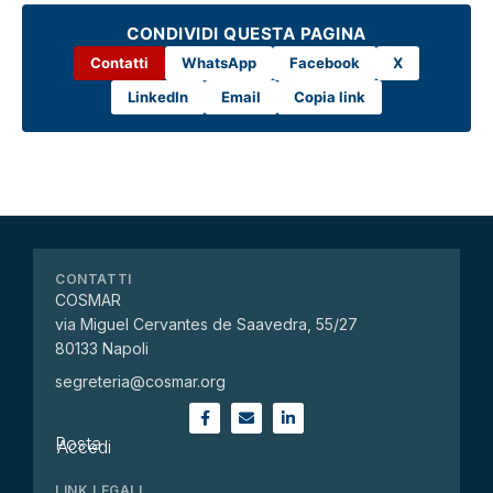
CONDIVIDI QUESTA PAGINA
Contatti
WhatsApp
Facebook
X
LinkedIn
Email
Copia link
CONTATTI
COSMAR
via Miguel Cervantes de Saavedra, 55/27
80133 Napoli
segreteria@cosmar.org
Posta
Accedi
LINK LEGALI