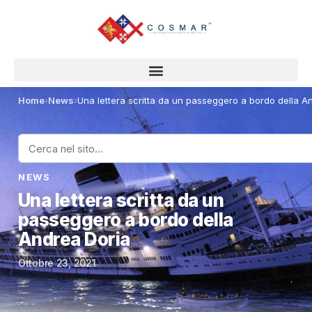
Home
›
News
›
Una lettera scritta da un passeggero a bordo della A
NEWS
Una lettera scritta da un
passeggero a bordo della
Andrea Doria
Ottobre 23, 2021