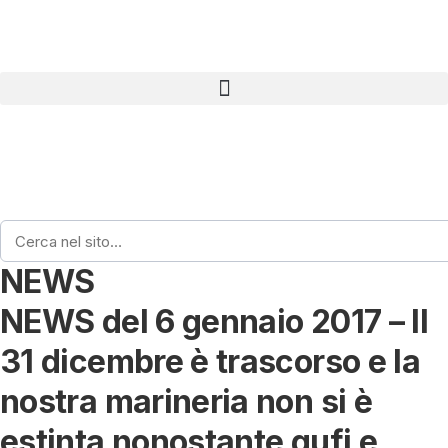
Home
›
News
›
NEWS del 6 gennaio 2017 – Il 31 dicembre è trascorso e la nostra marin
si è estinta nonostante gufi e cassandre.
NEWS
NEWS del 6 gennaio 2017 – Il
31 dicembre è trascorso e la
nostra marineria non si è
estinta nonostante gufi e