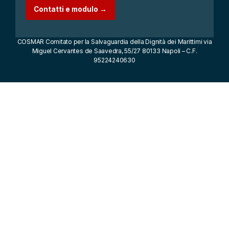
Contatti e modulo →
COSMAR Comitato per la Salvaguardia della Dignità dei Marittimi via
Miguel Cervantes de Saavedra, 55/27 80133 Napoli – C.F.
95224240630