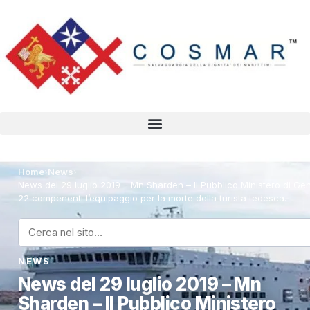
Home
›
News
›
News del 29 luglio 2019 – Mn Sharden – Il Pubblico Ministero di G
22 compenenti l’equipaggio per la morte della turista tedesca.
NEWS
News del 29 luglio 2019 – Mn
Sharden – Il Pubblico Ministero