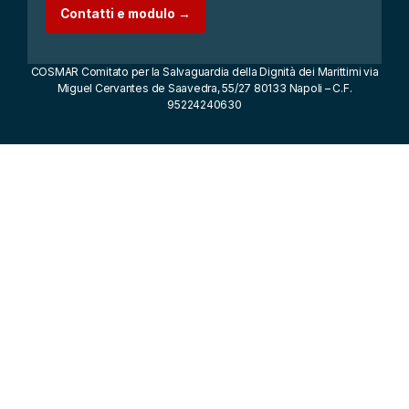
Contatti e modulo →
COSMAR Comitato per la Salvaguardia della Dignità dei Marittimi via
Miguel Cervantes de Saavedra, 55/27 80133 Napoli – C.F.
95224240630