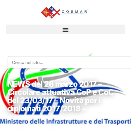
Home
›
News
›
NEWS del 26 marzo 2017 – Circolare attuativa CoP e CoC del 23/03
per i diplomati 2017/2018 –
NEWS
NEWS del 26 marzo 2017 –
Circolare attuativa CoP e CoC
del 23/03/17 – Novità per i
diplomati 2017/2018 –
Marzo 26, 2017