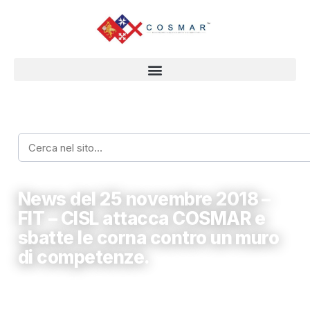
Home
›
Focun on
›
News del 25 novembre 2018 – FIT – CISL attacca COSMAR e sbatte
contro un muro di competenze.
FOCUN ON
News del 25 novembre 2018 –
FIT – CISL attacca COSMAR e
sbatte le corna contro un muro
di competenze.
Novembre 25, 2018