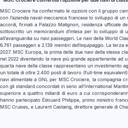
MSC Crociere conferma l’opzione per due navi di classe
MSC Crociere ha confermato le opzioni con il gruppo cantie
con l’azienda naval-meccanica francese lo sviluppo di un nu
accordi, firmati a Palazzo Matignon, residenza ufficiale d
sottoscritto un memorandum d’intesa per lo sviluppo di un’a
all’avanguardia su navi passeggeri. Le navi della World Cla
6.761 passeggeri e 2.139 membri dell’equipaggio. La terza 
2027. MSC Europa, la prima delle due navi della stessa class
nel 2022 diventando la nave più grande appartenente ad un
quarta nave della classe rappresentano un investimento aggi
un totale di oltre 2.400 posti di lavoro (full-time equivalen
navi alimentate a GNL per MSC Crociere, la compagnia crocie
con gli standard concordati in seno all’International Mari
superiore a quattro miliardi di euro a cui corrisponderann
hanno partecipato Édouard Philippe, primo ministro franc
MSC Cruises, e Laurent Castaing, direttore generale di Chant