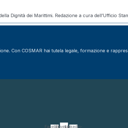
lla Dignità dei Marittimi. Redazione a cura dell’Ufficio 
sione. Con COSMAR hai tutela legale, formazione e rappres
Facebook-
Envelope
Linkedin-