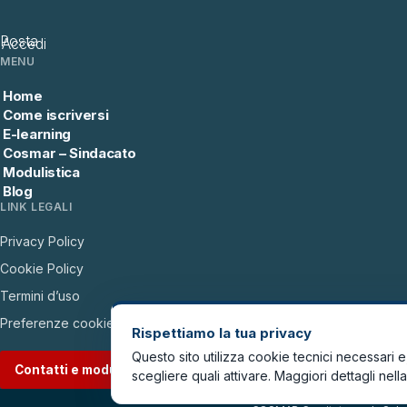
Posta
Accedi
MENU
Home
Come iscriversi
E-learning
Cosmar – Sindacato
Modulistica
Blog
LINK LEGALI
Privacy Policy
Cookie Policy
Termini d’uso
Preferenze cookie
Rispettiamo la tua privacy
Questo sito utilizza cookie tecnici necessari e, 
Contatti e modulo →
scegliere quali attivare. Maggiori dettagli nell