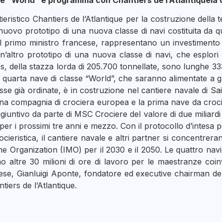
 “World” e programma con Chantiers de l’Atlantiquela co
ristico Chantiers de l’Atlantique per la costruzione della 
ovo prototipo di una nuova classe di navi costituita da quat
el primo ministro francese, rappresentano un investimento s
ltro prototipo di una nuova classe di navi, che esplori la p
ss, della stazza lorda di 205.700 tonnellate, sono lunghe 33
e quarta nave di classe “World”, che saranno alimentate a 
e già ordinate, è in costruzione nel cantiere navale di Sain
a compagnia di crociera europea e la prima nave da crocier
untivo da parte di MSC Crociere del valore di due miliardi 
t)per i prossimi tre anni e mezzo. Con il protocollo d’intesa
ristica, il cantiere navale e altri partner si concentrerann
time Organization (IMO) per il 2030 e il 2050. Le quattro n
o altre 30 milioni di ore di lavoro per le maestranze coinv
ese, Gianluigi Aponte, fondatore ed executive chairman d
iers de l’Atlantique.