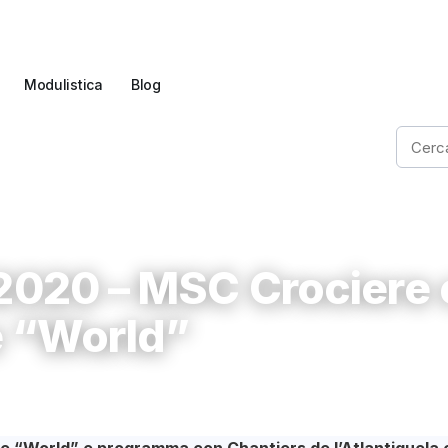
Modulistica
Blog
ne per due navi di classe “World”
 2020 – MSC Crociere
e “World”