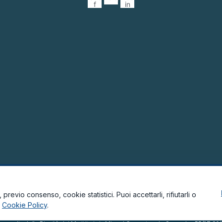
f
in
previo consenso, cookie statistici. Puoi accettarli, rifiutarli o
a
Cookie Policy
.