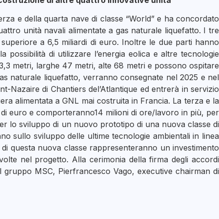
struzione di altre quattro innovative unità
terza e della quarta nave di classe “World” e ha concordato
tro unità navali alimentate a gas naturale liquefatto. I tre
uperiore a 6,5 miliardi di euro. Inoltre le due parti hanno
ossibilità di utilizzare l’energia eolica e altre tecnologie
3,3 metri, larghe 47 metri, alte 68 metri e possono ospitare
gas naturale liquefatto, verranno consegnate nel 2025 e nel
t-Nazaire di Chantiers del’Atlantique ed entrerà in servizio
a alimentata a GNL mai costruita in Francia. La terza e la
di euro e comporteranno14 milioni di ore/lavoro in più, per
 per lo sviluppo di un nuovo prototipo di una nuova classe di
o sullo sviluppo delle ultime tecnologie ambientali in linea
avi di questa nuova classe rappresenteranno un investimento
olte nel progetto. Alla cerimonia della firma degli accordi
el gruppo MSC, Pierfrancesco Vago, executive chairman di