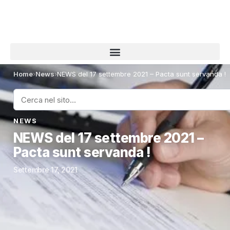
Home
›
News
›
NEWS del 17 settembre 2021 – Pacta sunt servanda !
NEWS
NEWS del 17 settembre 2021 –
Pacta sunt servanda !
Settembre 17, 2021