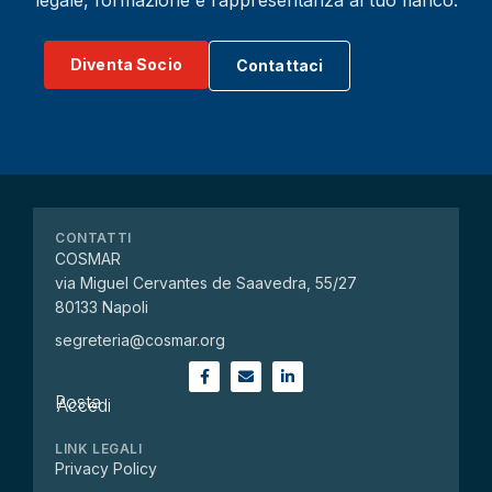
legale, formazione e rappresentanza al tuo fianco.
Diventa Socio
Contattaci
CONTATTI
COSMAR
via Miguel Cervantes de Saavedra, 55/27
80133 Napoli
segreteria@cosmar.org
Posta
Accedi
LINK LEGALI
Privacy Policy