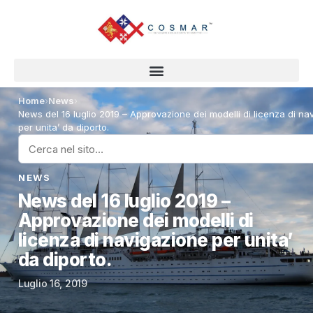
Home
›
News
›
News del 16 luglio 2019 – Approvazione dei modelli di licenza di na
per unita’ da diporto.
NEWS
News del 16 luglio 2019 –
Approvazione dei modelli di
licenza di navigazione per unita’
da diporto.
Luglio 16, 2019