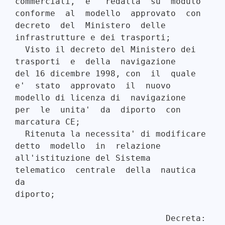
commerciali,  e'  redatta  su  modulo

conforme  al  modello  approvato  con  
decreto  del  Ministero  delle

infrastrutture e dei trasporti; 

  Visto il decreto del Ministero dei 
trasporti  e  della  navigazione

del 16 dicembre 1998, con  il  quale  
e'  stato  approvato  il  nuovo

modello di licenza di  navigazione  
per  le  unita'  da  diporto  con

marcatura CE; 

  Ritenuta la necessita' di modificare  
detto  modello  in  relazione

all'istituzione del Sistema  
telematico  centrale  della  nautica  
da

diporto; 

                              Decreta: 
