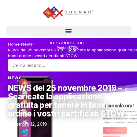
Home
›
News
›
NEWS del 25 novembre 2019 – Scaricate la applicazione gratuita pe
buon ordine i vostri certificati STCW
NEWS
NEWS del 25 novembre 2019 –
Scaricate la applicazione
gratuita per tenere in buon
ordine i vostri certificati STCW
Settembre 12, 2019