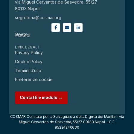
via Miguel Cervantes de Saavedra, 55/27
80133 Napoli
segreteria@cosmar.org
Posta
Accedi
LINK LEGALI
Privacy Policy
Cookie Policy
Termini d’uso
Preferenze cookie
Contatti e modulo →
COSMAR Comitato per la Salvaguardia della Dignità dei Marittimi via
Miguel Cervantes de Saavedra, 55/27 80133 Napoli – C.F.
95224240630