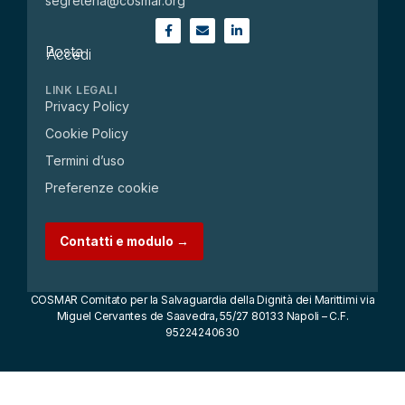
segreteria@cosmar.org
Posta
Accedi
LINK LEGALI
Privacy Policy
Cookie Policy
Termini d’uso
Preferenze cookie
Contatti e modulo →
COSMAR Comitato per la Salvaguardia della Dignità dei Marittimi via
Miguel Cervantes de Saavedra, 55/27 80133 Napoli – C.F.
95224240630