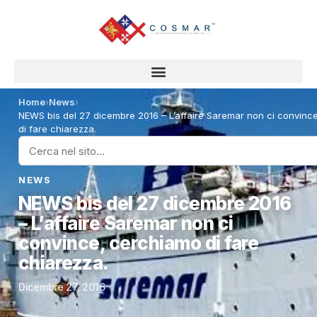
Home
›
News
›
NEWS bis del 27 dicembre 2016 – L’affaire Saremar non ci convinc
di fare chiarezza.
NEWS
NEWS bis del 27 dicembre 2016
– L’affaire Saremar non ci
convince, cerchiamo di fare
chiarezza.
Dicembre 27, 2016