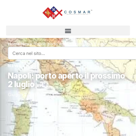
Home
›
News
›
Napoli: porto aperto il prossimo 2 luglio
NEWS
Napoli: porto aperto il prossimo
2 luglio
Giugno 2, 2017