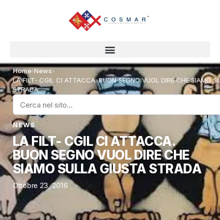
Home
›
News
›
LA FILT- CGIL CI ATTACCA. BUON SEGNO VUOL DIRE CHE SIAMO S
STRADA
NEWS
LA FILT- CGIL CI ATTACCA.
BUON SEGNO VUOL DIRE CHE
SIAMO SULLA GIUSTA STRADA
Ottobre 23, 2016