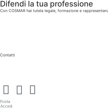
Difendi la tua professione
Con COSMAR hai tutela legale, formazione e rappresentanza a
Contatti
COSMAR
via Miguel Cervantes de Saavedra, 55/27
80133 Napoli
segreteria@cosmar.org
Posta
Accedi