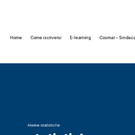
Home
Come iscriversi
E-learning
Cosmar – Sindac
Home
›
statistiche