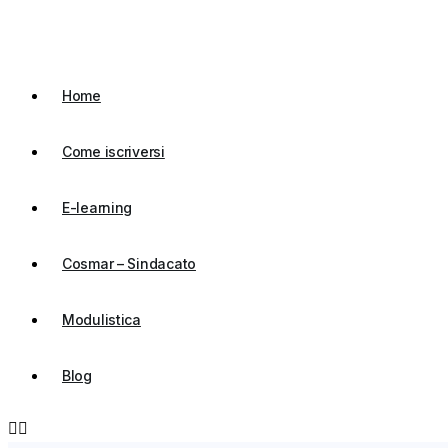
Vai
al
contenuto
Home
Come iscriversi
E-learning
Cosmar – Sindacato
Modulistica
Blog