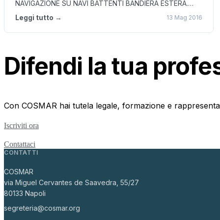
NAVIGAZIONE SU NAVI BATTENTI BANDIERA ESTERA.
Grazie a COSMAR, al principio che i marittimi…
Leggi tutto →
13 Mag 2016
Difendi la tua prof
Con COSMAR hai tutela legale, formazione e rappresentanza 
Iscriviti ora
Contattaci
CONTATTI
COSMAR
via Miguel Cervantes de Saavedra, 55/27
80133 Napoli
segreteria@cosmar.org